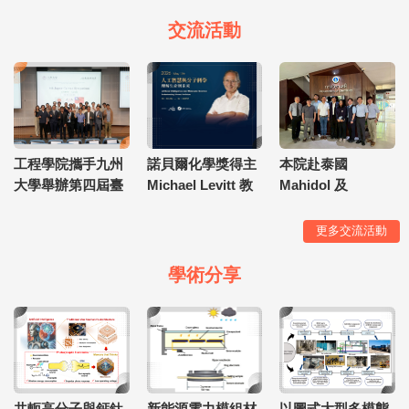
交流活動
工程學院攜手九州
諾貝爾化學獎得主
本院赴泰國
大學舉辦第四屆臺
Michael Levitt 教
Mahidol 及
日交流研討會
授蒞臨北科大
KMUTT 大學進行
學術交流與海外招
更多交流活動
生
學術分享
共軛高分子與鈣鈦
新能源電力模組材
以圖式大型多模態