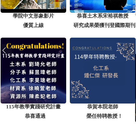
學院中文形象影片
恭喜土木系宋裕祺教授
優質上線
研究成果榮獲刊登國際期刊
115年教學實踐研究計畫
恭賀本院老師
恭喜通過
榮任特聘教授！