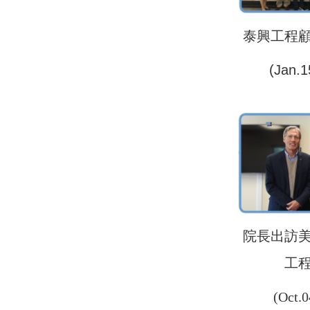
泰興工程
(Jan.1
院長出訪
工
(Oct.0