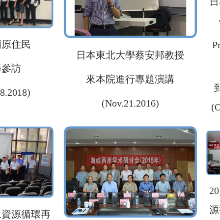
日
蘭原住民
P
日本東北大學蔡安邦教授
學參訪
來本院進行專題演講
8.2018)
(Nov.21.2016)
(O
2
源
稀土資源循環再