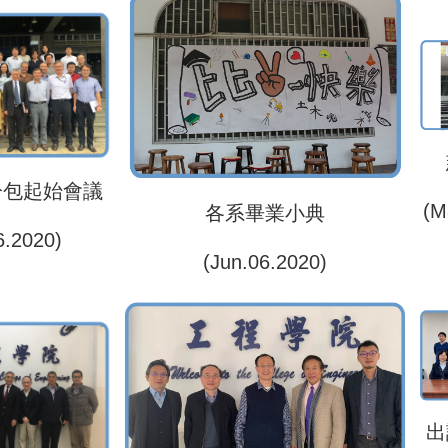
分包起始會議
(M
各系畢業小典
6.2020)
(Jun.06.2020)
出