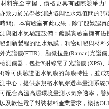
材料完全掌握，價格更具有國際競爭力!
亦致力於光學檢測缺陷與阻水氣值間的關聯
時間)。本實驗室有此成果，除了殷勤認真
測與阻水氣驗證設備：
鍍膜實驗室
擁有磁
發創新製程的阻水氣膜，
精密研發與材料
光譜儀(FTIR)、顯微拉曼(Raman)光譜儀
檢測儀器，包括X射線電子光譜儀 (XPS)、
FM)等可供驗證阻水氣膜的薄膜特性，並
測中心
，提供多規格水氣穿透率量測系統(W
可配合高溫高濕環境量測水氣穿透率，譬
以及軟性電子封裝材料產業需求，概括OLE