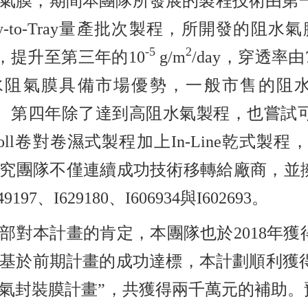
氣膜，期間本團隊所發展的製程技術由第一年的B
ay-to-Tray量產批次製程，所開發的阻水
-5
2
ay，提升至第三年的10
g/m
/day，穿透率
阻氣膜具備市場優勢，一般市售的阻水氣
ay。第四年除了達到高阻水氣製程，也嘗試可
to-Roll卷對卷濕式製程加上In-Line乾式
究團隊不僅連續成功技術移轉給廠商，並
197、I629180、I606934與I602693。
部對本計畫的肯定，本團隊也於2018年
基於前期計畫的成功達標，本計劃順利獲得經濟部
氣封裝膜計畫”，共獲得兩千萬元的補助。預