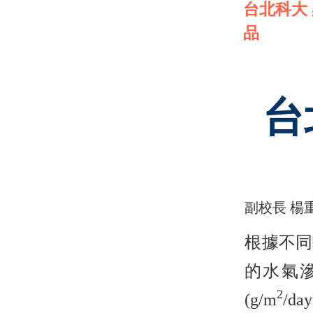
台北科大
品
台
副校長 楊
根據不同
的水氣滲
2
(g/m
/d