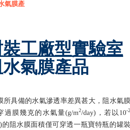
水氣膜產
封裝工廠型實驗室
阻水氣膜產品
膜所具備的水氣滲透率差異甚大，阻水氣
2
-
過膜幾克的水氣量(g/m
/day)，若以10
100 m)的阻水膜面積僅可穿透一瓶寶特瓶的罐