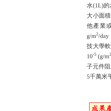
水(1L)
大小面積
他產業
2
g/m
/d
技大學軟
-5
10
(g/m
子元件阻
5千萬米