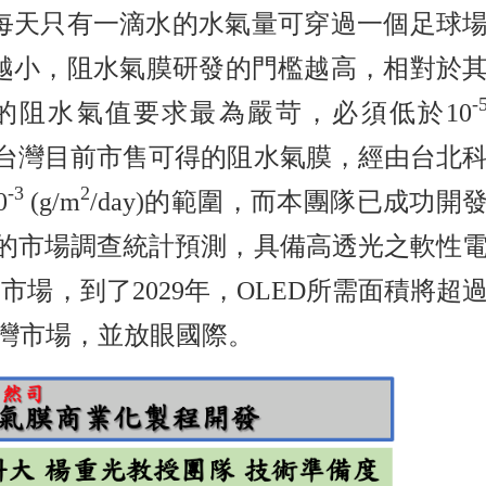
表示每天只有一滴水的水氣量可穿過一個足球
越小，阻水氣膜研發的門檻越高，相對於
-
的阻水氣值要求最為嚴苛，必須低於10
益，台灣目前市售可得的阻水氣膜，經由台北
-3
2
0
(g/m
/day)的範圍，而本團隊已成功開
Ex最新的市場調查統計預測，具備高透光之軟性
的市場，到了2029年，OLED所需面積將超
灣市場，並放眼國際。