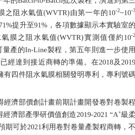
atch-to-Batch批次製程，演進到第
-2
-
氣膜之阻水氣值(WVTR)由第一年的10
~10
由71%提升至91%，各項數據顯示本實驗室
-
膜之阻水氣值(WVTR)實測值僅約10
量產的In-Line製程，第五年則進一步使
製程，已經達到接近商轉的準備。在2018及201
擁有四件阻水氣膜相關發明專利，專利號
獲得經濟部價創計畫前期計畫開發卷對卷製
+
產學研價值創造2019-2021 “A
級
期可於2021利用卷對卷量產製程商轉，