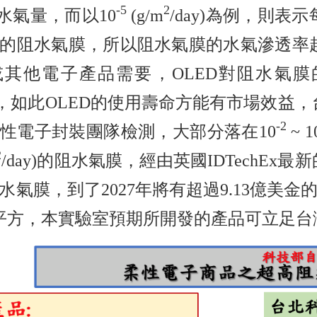
-5
2
的水氣量，而以10
(g/m
/day)為例，則
的阻水氣膜，所以阻水氣膜的水氣滲透率
或其他電子產品需要，OLED對阻水氣膜
ay，如此OLED的使用壽命方能有市場效
-2
性電子封裝團隊檢測，大部分落在10
~ 1
2
/day)的阻水氣膜，經由英國IDTech
水氣膜，到了2027年將有超過9.13億美金
平方，本實驗室預期所開發的產品可立足台