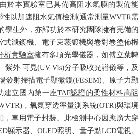
 由於本實驗室已具備高阻水氣膜的製備
性以加速阻水氣值檢測(通常測量WVTR
的學生外，亦歸功於本研究團隊擁有完備
控式濺鍍機、電子束蒸鍍機與卷對卷塗佈
分析實驗室
擁有多項光學儀器，如傅立葉
、紫外-可見(UV-Vis)分子吸收光譜儀等，
場發射掃描電子顯微鏡(FESEM)、原子力
成功建立國內第一座
TAF認證的柔性材料高
VTR)，氧氣穿透率量測系統(OTR)與環
如，車用電子封裝。此檢測中心因應廣大
D顯示器、OLED照明、量子點LCD電視