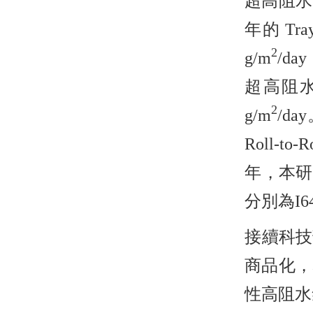
超高阻水
年的 Tr
2
g/m
/d
超高阻水
2
g/m
/d
Roll-
年，本研
分別為I649
接續科技
商品化，
性高阻水