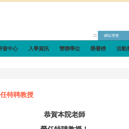
:::
網站導覽
研發中心
入學資訊
雙聯學位
榮譽榜
活動
榮任特聘教授
恭賀本院老師