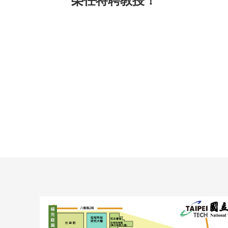
榮任特聘教授！