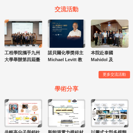
交流活動
工程學院攜手九州
諾貝爾化學獎得主
本院赴泰國
大學舉辦第四屆臺
Michael Levitt 教
Mahidol 及
日交流研討會
授蒞臨北科大
KMUTT 大學進行
學術交流與海外招
更多交流活動
生
學術分享
共軛高分子與鈣鈦
新能源電力模組材
以圖式大型多模態