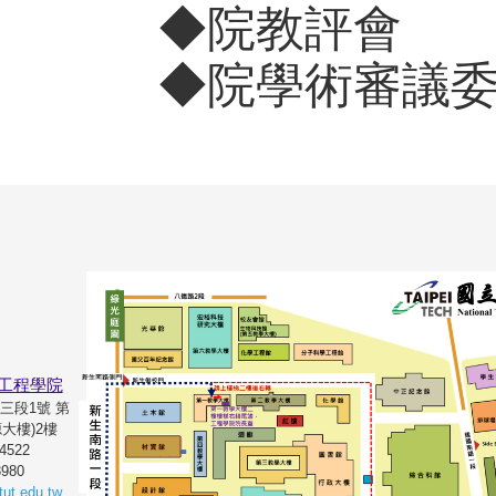
◆
院教評會
◆
院學術審議
工程學院
路三段1號 第
大樓)2樓
71#4522
3980
ut.edu.tw