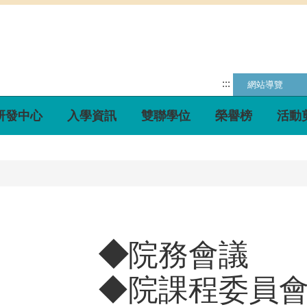
:::
網站導覽
研發中心
入學資訊
雙聯學位
榮譽榜
活動
◆
院務會議
◆
院課程委員