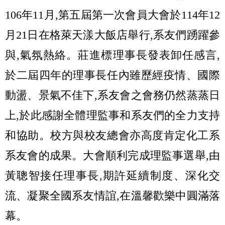
106年11月,第五屆第一次會員大會於114年12
月21日在格萊天漾大飯店舉行,系友們踴躍參
與,氣氛熱絡。莊進標理事長發表卸任感言,
於二屆四年的理事長任內雖歷經疫情、國際
動盪、景氣不佳下,系友會之會務仍然蒸蒸日
上,於此感謝全體理監事和系友們的全力支持
和協助。校方與校友總會亦高度肯定化工系
系友會的成果。大會順利完成理監事選舉,由
黃聰智接任理事長,期許延續制度、深化交
流、凝聚全國系友情誼,在溫馨歡樂中圓滿落
幕。