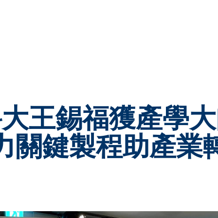
科大王錫福獲產學大
力關鍵製程助產業