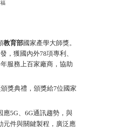
錫福
頒
教育部
國家產學大師獎。
發，獲國內外78項專利、
每年服務上百家廠商，協助
獎頒獎典禮，頒獎給7位國家
應5G、6G通訊趨勢，與
動元件與關鍵製程，廣泛應